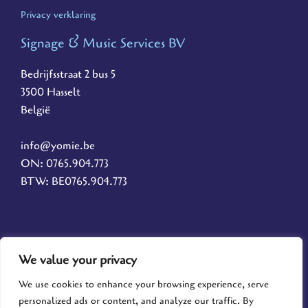
Privacy verklaring
Signage & Music Services BV
Bedrijfsstraat 2 bus 5
3500 Hasselt
België
info@yomie.be
ON: 0765.904.773
BTW: BE0765.904.773
F
I
We value your privacy
a
n
We use cookies to enhance your browsing experience, serve
personalized ads or content, and analyze our traffic. By