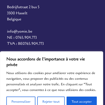
Bedrijfsstraat 2 bus 5
3500 Hasselt
Belgique
info@yomie.be
NE : 0765.904.773
TVA : BE0765.904.773
Nous accordons de l'importance à votre vie
F
I
privée
Nous utilisons des cookies pour améliorer votre expérience de
a
n
navigation, vous proposer des publicités ou des contenus
personnalisés et analyser notre trafic. En cliquant sur "Tout
c
s
accepter", vous consentez à ce que nous utilisions des cookies.
e
t
2025 - Signage & Music Services BV - Powered by Infinity Resolutions
Personnaliser
Rejeter tout
Tout accepter