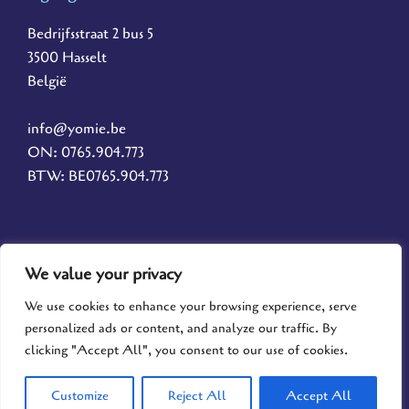
Bedrijfsstraat 2 bus 5
3500 Hasselt
België
info@yomie.be
ON: 0765.904.773
BTW: BE0765.904.773
F
I
We value your privacy
a
n
c
s
We use cookies to enhance your browsing experience, serve
e
t
personalized ads or content, and analyze our traffic. By
b
a
clicking "Accept All", you consent to our use of cookies.
o
g
© 2025 - Signage & Music Services BV - Powered by Infinity Resolutions
o
r
Customize
Reject All
Accept All