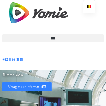
Ga
naar
de
inhoud
+32 11 36 31 81
Slimme kiosk
Vraag meer informatie