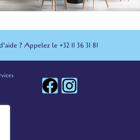
d'aide ? Appelez le +32 11 36 31 81
rvices
F
I
a
n
c
s
e
t