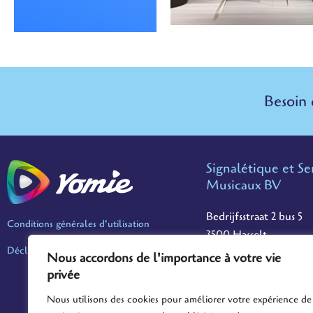
Besoin 
Signalétique et Se
Musicaux BV
Bedrijfsstraat 2 bus 5
Conditions générales d'utilisation
3500 Hasselt
Déclaration de confidentialité
Belgique
Nous accordons de l'importance à votre vie
privée
info@yomie.be
Nous utilisons des cookies pour améliorer votre expérience de
NE : 0765.904.773