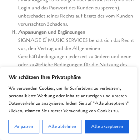
Login und das Passwort des Kunden zu sperren),
unbeschadet seines Rechts auf Ersatz des vom Kunden
verursachten Schadens.
Anpassungen und Ergänzungen
SIGNAGE & MUSIC SERVICES behält sich das Recht
vor, den Vertrag und die Allgemeinen
Geschäftsbedingungen jederzeit zu ändern und neue
oder zusätzliche Bedingungen für die Nutzung des
Produkts durch den Kunden festzulegen. Solche
Wir schätzen Ihre Privatsphäre
Änderungen und zusätzlichen Bedingungen werden
Wir verwenden Cookies, um Ihr Surferlebnis zu verbessern,
dem Kunden mitgeteilt und treten, wenn der Kunde
personalisierte Werbung oder Inhalte anzuzeigen und unseren
nicht kurzfristig widerspricht, sofort als Teil des
Datenverkehr zu analysieren. Indem Sie auf "Alle akzeptieren"
Vertrages in Kraft.
klicken, stimmen Sie unserer Verwendung von Cookies zu.
Vertrag. Wenn der Kunde solche Anpassungen oder
Ergänzungen nicht akzeptiert, ist SIGNAGE & MUSIC
Anpassen
Alle ablehnen
Alle akzeptieren
SERVICES berechtigt, den Vertrag einseitig zu
kündigen, vorbehaltlich der Verpflichtung, dem